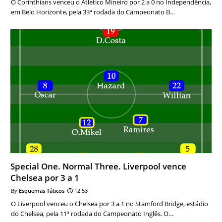
O Corinthians venceu o Atlético Mineiro por 2 a 0 no Independência,
em Belo Horizonte, pela 33ª rodada do Campeonato B…
Special One. Normal Three. Liverpool vence
Chelsea por 3 a 1
Esquemas Táticos
12:53
O Liverpool venceu o Chelsea por 3 a 1 no Stamford Bridge, estádio
do Chelsea, pela 11ª rodada do Campeonato Inglês. O…