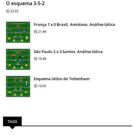
O esquema 3-5-2
23:55
França 1 x 0 Brasil. Amistoso. Análise tática
21:49
São Paulo 2 x 3 Santos. Análise tática
19:48
Esquema tático do Tottenham
16:05
TAGS