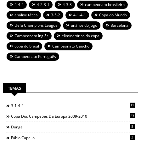
4-4-2
4-2-3-1
4-3-3
campeonato brasileiro
análise tática
3-5-2
4-1-4-1
Copa do Mundo
Uefa Champions League
análise do jogo
Barcelona
Campeonato Inglês
eliminatórias da copa
copa do brasil
Campeonato Gaúcho
Campeonato Português
TEMAS
11
3-1-4-2
23
Copa Dos Campeões Da Europa 2009-2010
8
Dunga
3
Fábio Capello