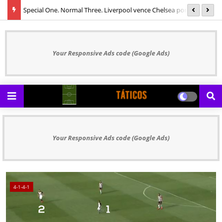
Special One. Normal Three. Liverpool vence Chelsea por 3 a 1
U
Your Responsive Ads code (Google Ads)
Your Responsive Ads code (Google Ads)
4-1-4-1