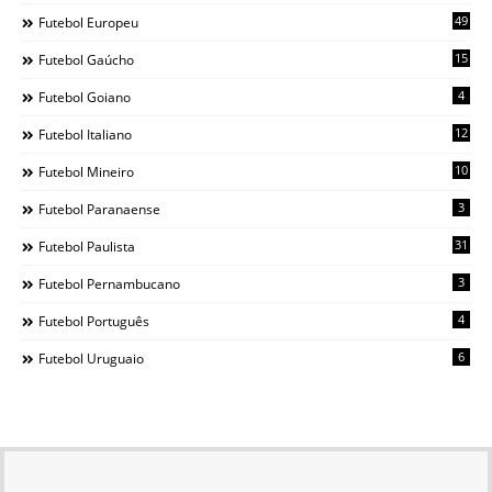
49
Futebol Europeu
15
Futebol Gaúcho
4
Futebol Goiano
12
Futebol Italiano
10
Futebol Mineiro
3
Futebol Paranaense
31
Futebol Paulista
3
Futebol Pernambucano
4
Futebol Português
6
Futebol Uruguaio