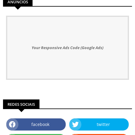
ANÚNCIOS
Your Responsive Ads Code (Google Ads)
REDES SOCIAIS
facebook
twitter