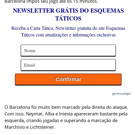
Barcelona impôs seu jogo até os 15 minutos.
NEWSLETTER GRÁTIS DO ESQUEMAS
TÁTICOS
Receba a Carta Tática, Newsletter gratuita do site Esquemas
Táticos com atualizações e informações exclusivas
get this widget
O Barcelona foi muito bem marcado pela direita do ataque.
Com isso, Neymar, Alba e Iniesta apareceram bastante pela
esquerda, criando jogadas e superando a marcação de
Marchisio e Lichtsteiner.