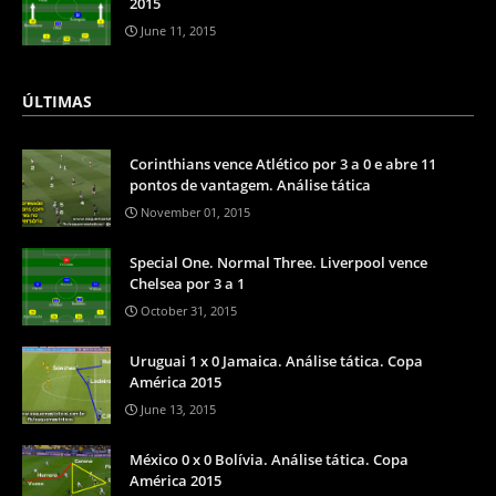
2015
June 11, 2015
ÚLTIMAS
Corinthians vence Atlético por 3 a 0 e abre 11
pontos de vantagem. Análise tática
November 01, 2015
Special One. Normal Three. Liverpool vence
Chelsea por 3 a 1
October 31, 2015
Uruguai 1 x 0 Jamaica. Análise tática. Copa
América 2015
June 13, 2015
México 0 x 0 Bolívia. Análise tática. Copa
América 2015