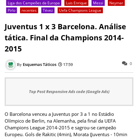
Liga dos Campeões da Europa
Luis Enrique
Messi
Neymar
Pirlo
recentes
Tévez
Uefa Champions League
Juventus 1 x 3 Barcelona. Análise
tática. Final da Champions 2014-
2015
0
Esquemas Táticos
17:59
Top Post Responsive Ads code (Google Ads)
O Barcelona venceu a Juventus por 3 a 1 no Estádio
Olímpico de Berlin, na Alemanha, pela final da UEFA
Champions League 2014-2015 e sagrou-se campeão
Europeu. Gols de Rakitic (4min), Morata (Juventus - 10min