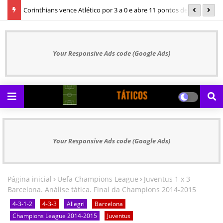
U
Special One. Normal Three. Liverpool vence Chelsea por 3 a 1
vantagem. Análise tática
Your Responsive Ads code (Google Ads)
Your Responsive Ads code (Google Ads)
Página inicial
Uefa Champions League
Juventus 1 x 3
Barcelona. Análise tática. Final da Champions 2014-2015
4-3-1-2
4-3-3
Allegri
Barcelona
Champions League 2014-2015
Juventus