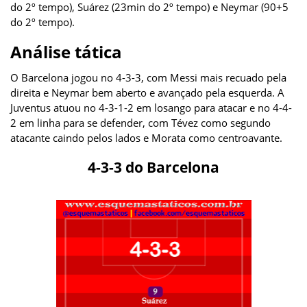
do 2º tempo), Suárez (23min do 2º tempo) e Neymar (90+5
do 2º tempo).
Análise tática
O Barcelona jogou no 4-3-3, com Messi mais recuado pela
direita e Neymar bem aberto e avançado pela esquerda. A
Juventus atuou no 4-3-1-2 em losango para atacar e no 4-4-
2 em linha para se defender, com Tévez como segundo
atacante caindo pelos lados e Morata como centroavante.
4-3-3 do Barcelona