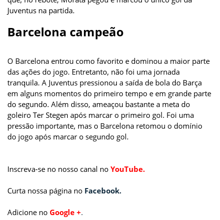
Juventus na partida.
Barcelona campeão
O Barcelona entrou como favorito e dominou a maior parte
das ações do jogo. Entretanto, não foi uma jornada
tranquila. A Juventus pressionou a saída de bola do Barça
em alguns momentos do primeiro tempo e em grande parte
do segundo. Além disso, ameaçou bastante a meta do
goleiro Ter Stegen após marcar o primeiro gol. Foi uma
pressão importante, mas o Barcelona retomou o domínio
do jogo após marcar o segundo gol.
Inscreva-se no nosso canal no
YouTube.
Curta nossa página no
Facebook.
Adicione no
Google +
.