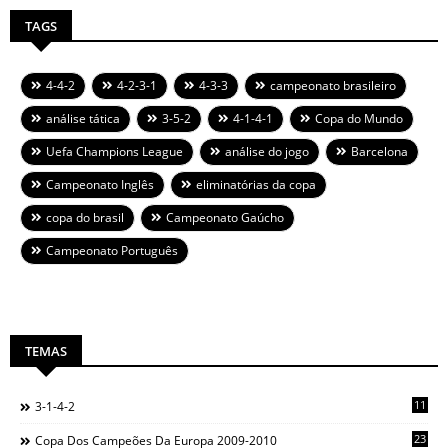
TAGS
4-4-2
4-2-3-1
4-3-3
campeonato brasileiro
análise tática
3-5-2
4-1-4-1
Copa do Mundo
Uefa Champions League
análise do jogo
Barcelona
Campeonato Inglês
eliminatórias da copa
copa do brasil
Campeonato Gaúcho
Campeonato Português
TEMAS
11
3-1-4-2
23
Copa Dos Campeões Da Europa 2009-2010