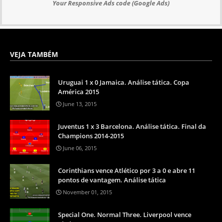
Your Responsive Ads code (Google Ads)
VEJA TAMBÉM
Uruguai 1 x 0 Jamaica. Análise tática. Copa
América 2015
June 13, 2015
Juventus 1 x 3 Barcelona. Análise tática. Final da
Champions 2014-2015
June 06, 2015
Corinthians vence Atlético por 3 a 0 e abre 11
pontos de vantagem. Análise tática
November 01, 2015
Special One. Normal Three. Liverpool vence