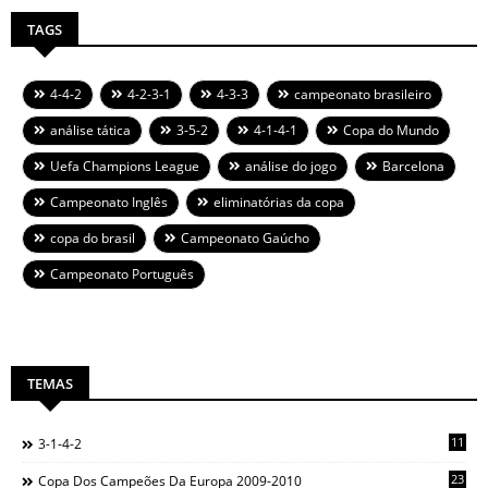
TAGS
4-4-2
4-2-3-1
4-3-3
campeonato brasileiro
análise tática
3-5-2
4-1-4-1
Copa do Mundo
Uefa Champions League
análise do jogo
Barcelona
Campeonato Inglês
eliminatórias da copa
copa do brasil
Campeonato Gaúcho
Campeonato Português
TEMAS
11
3-1-4-2
23
Copa Dos Campeões Da Europa 2009-2010