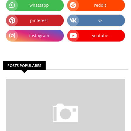
whatsapp
reddit
pinterest
vk
instagram
youtube
POSTS POPULARES