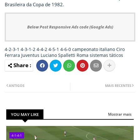
Brasileira da Copa de 1982.
Below Post Responsive Ads code (Google Ads)
4-2-3-1
4-3-1-2
4-4-2
4-5-1
4-6-0
campeonato italiano
Ciro
Ferrara
Juventus
Luciano Spalletti
Roma
sistemas táticos
ANTIGOS
MAIS RECENTES
YOU MAY LIKE
Mostrar mais
4-1-4-1