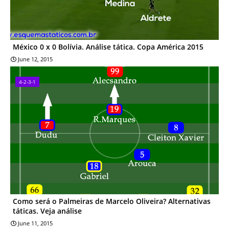
México 0 x 0 Bolívia. Análise tática. Copa América 2015
June 12, 2015
4-2-3-1
Como será o Palmeiras de Marcelo Oliveira? Alternativas
táticas. Veja análise
June 11, 2015