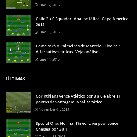
June 12, 2015
Chile 2 x 0 Equador. Análise tática. Copa América
2015
June 11, 2015
Como será o Palmeiras de Marcelo Oliveira?
Alternativas táticas. Veja análise
June 11, 2015
ÚLTIMAS
Corinthians vence Atlético por 3 a 0 e abre 11
pontos de vantagem. Análise tática
November 01, 2015
Special One. Normal Three. Liverpool vence
Chelsea por 3 a 1
October 31, 2015