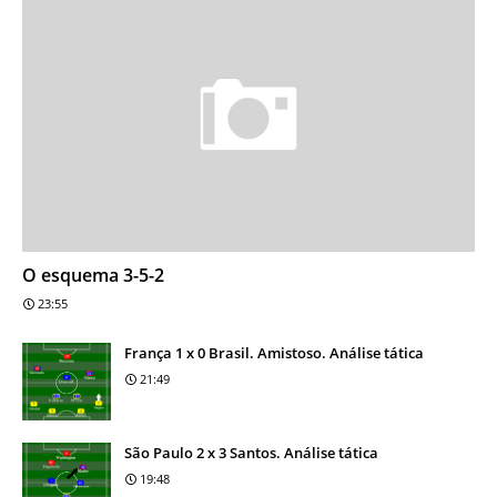
O esquema 3-5-2
23:55
França 1 x 0 Brasil. Amistoso. Análise tática
21:49
São Paulo 2 x 3 Santos. Análise tática
19:48