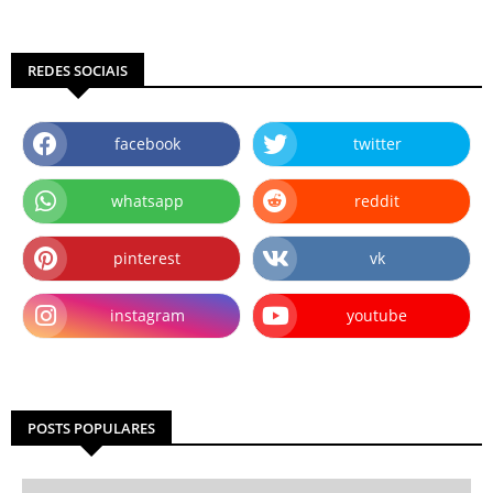
REDES SOCIAIS
facebook
twitter
whatsapp
reddit
pinterest
vk
instagram
youtube
POSTS POPULARES