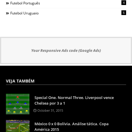
4
Futebol Português
6
Futebol Uruguaio
Your Responsive Ads code (Google Ads)
VEJA TAMBÉM
Special One. Normal Three. Liverpool vence
Chelsea por 3 a 1
October 31, 2015
México 0 x 0 Bolívia. Análise tática. Copa
América 2015