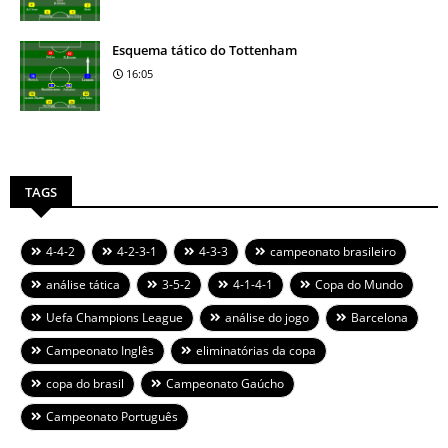
Esquema tático do Tottenham
16:05
TAGS
4-4-2
4-2-3-1
4-3-3
campeonato brasileiro
análise tática
3-5-2
4-1-4-1
Copa do Mundo
Uefa Champions League
análise do jogo
Barcelona
Campeonato Inglês
eliminatórias da copa
copa do brasil
Campeonato Gaúcho
Campeonato Português