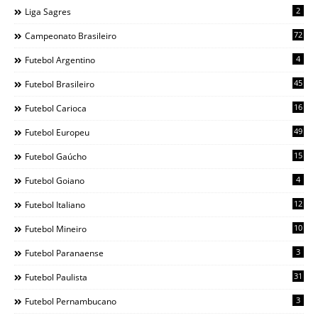
2
Liga Sagres
72
Campeonato Brasileiro
4
Futebol Argentino
45
Futebol Brasileiro
16
Futebol Carioca
49
Futebol Europeu
15
Futebol Gaúcho
4
Futebol Goiano
12
Futebol Italiano
10
Futebol Mineiro
3
Futebol Paranaense
31
Futebol Paulista
3
Futebol Pernambucano