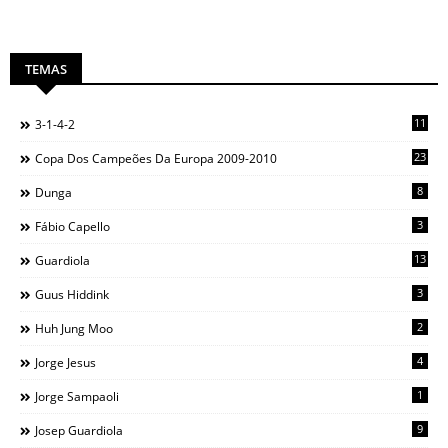
TEMAS
11
3-1-4-2
23
Copa Dos Campeões Da Europa 2009-2010
8
Dunga
3
Fábio Capello
13
Guardiola
3
Guus Hiddink
2
Huh Jung Moo
4
Jorge Jesus
1
Jorge Sampaoli
9
Josep Guardiola