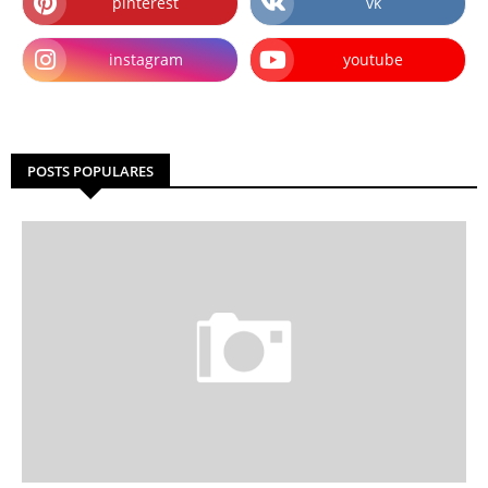
pinterest
vk
instagram
youtube
POSTS POPULARES