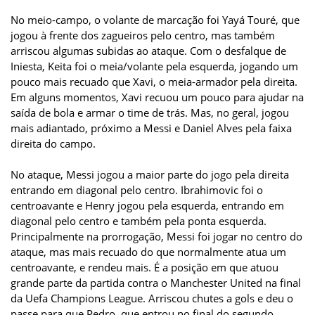
No meio-campo, o volante de marcação foi Yayá Touré, que
jogou à frente dos zagueiros pelo centro, mas também
arriscou algumas subidas ao ataque. Com o desfalque de
Iniesta, Keita foi o meia/volante pela esquerda, jogando um
pouco mais recuado que Xavi, o meia-armador pela direita.
Em alguns momentos, Xavi recuou um pouco para ajudar na
saída de bola e armar o time de trás. Mas, no geral, jogou
mais adiantado, próximo a Messi e Daniel Alves pela faixa
direita do campo.
No ataque, Messi jogou a maior parte do jogo pela direita
entrando em diagonal pelo centro. Ibrahimovic foi o
centroavante e Henry jogou pela esquerda, entrando em
diagonal pelo centro e também pela ponta esquerda.
Principalmente na prorrogação, Messi foi jogar no centro do
ataque, mas mais recuado do que normalmente atua um
centroavante, e rendeu mais. É a posição em que atuou
grande parte da partida contra o Manchester United na final
da Uefa Champions League. Arriscou chutes a gols e deu o
passe para que Pedro, que entrou no final do segundo