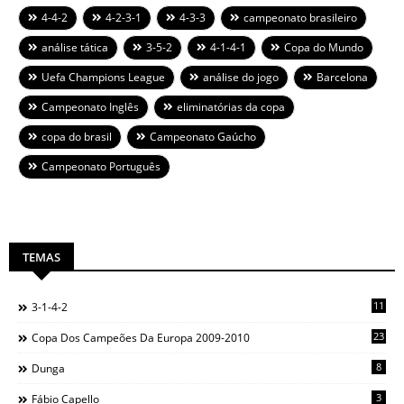
4-4-2
4-2-3-1
4-3-3
campeonato brasileiro
análise tática
3-5-2
4-1-4-1
Copa do Mundo
Uefa Champions League
análise do jogo
Barcelona
Campeonato Inglês
eliminatórias da copa
copa do brasil
Campeonato Gaúcho
Campeonato Português
TEMAS
11
3-1-4-2
23
Copa Dos Campeões Da Europa 2009-2010
8
Dunga
3
Fábio Capello