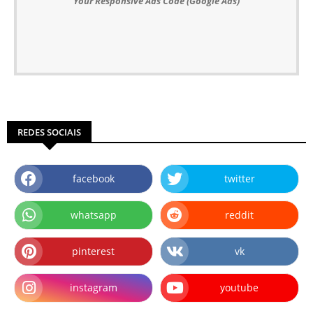
Your Responsive Ads Code (Google Ads)
REDES SOCIAIS
facebook
twitter
whatsapp
reddit
pinterest
vk
instagram
youtube