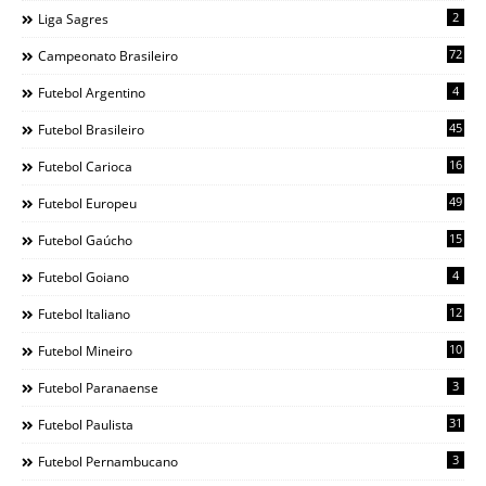
2
Liga Sagres
72
Campeonato Brasileiro
4
Futebol Argentino
45
Futebol Brasileiro
16
Futebol Carioca
49
Futebol Europeu
15
Futebol Gaúcho
4
Futebol Goiano
12
Futebol Italiano
10
Futebol Mineiro
3
Futebol Paranaense
31
Futebol Paulista
3
Futebol Pernambucano