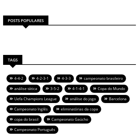
POSTS POPULARES
TAGS
4-4-2
4-2-3-1
4-3-3
campeonato brasileiro
análise tática
3-5-2
4-1-4-1
Copa do Mundo
Uefa Champions League
análise do jogo
Barcelona
Campeonato Inglês
eliminatórias da copa
copa do brasil
Campeonato Gaúcho
Campeonato Português