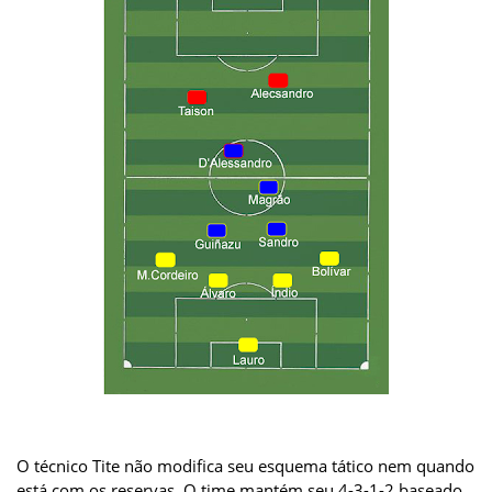
O técnico Tite não modifica seu esquema tático nem quando
está com os reservas. O time mantém seu 4-3-1-2 baseado