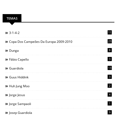
TEMAS
11
3-1-4-2
23
Copa Dos Campeões Da Europa 2009-2010
8
Dunga
3
Fábio Capello
13
Guardiola
3
Guus Hiddink
2
Huh Jung Moo
4
Jorge Jesus
1
Jorge Sampaoli
9
Josep Guardiola