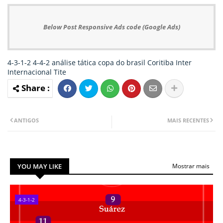
Below Post Responsive Ads code (Google Ads)
4-3-1-2
4-4-2
análise tática
copa do brasil
Coritiba
Inter
Internacional
Tite
ANTIGOS
MAIS RECENTES
YOU MAY LIKE
Mostrar mais
4-3-1-2