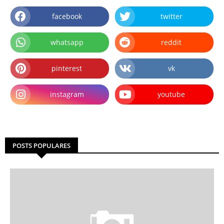
facebook
twitter
whatsapp
reddit
pinterest
vk
instagram
youtube
POSTS POPULARES