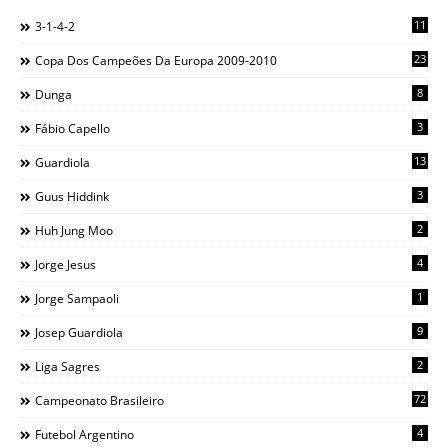
11
3-1-4-2
23
Copa Dos Campeões Da Europa 2009-2010
8
Dunga
3
Fábio Capello
13
Guardiola
3
Guus Hiddink
2
Huh Jung Moo
4
Jorge Jesus
1
Jorge Sampaoli
9
Josep Guardiola
2
Liga Sagres
72
Campeonato Brasileiro
4
Futebol Argentino