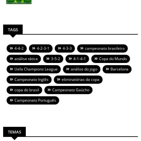
TAGS
4-4-2
4-2-3-1
4-3-3
campeonato brasileiro
análise tática
3-5-2
4-1-4-1
Copa do Mundo
Uefa Champions League
análise do jogo
Barcelona
Campeonato Inglês
eliminatórias da copa
copa do brasil
Campeonato Gaúcho
Campeonato Português
TEMAS