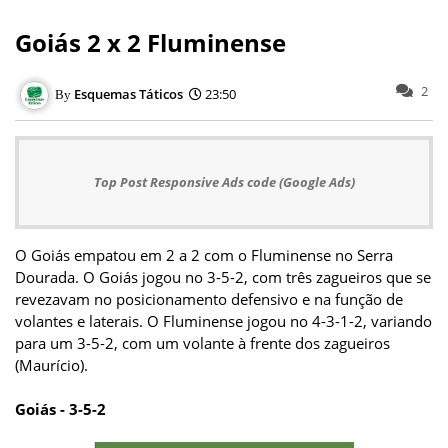
Goiás 2 x 2 Fluminense
2
Esquemas Táticos
23:50
Top Post Responsive Ads code (Google Ads)
O Goiás empatou em 2 a 2 com o Fluminense no Serra
Dourada. O Goiás jogou no 3-5-2, com três zagueiros que se
revezavam no posicionamento defensivo e na função de
volantes e laterais. O Fluminense jogou no 4-3-1-2, variando
para um 3-5-2, com um volante à frente dos zagueiros
(Maurício).
Goiás - 3-5-2