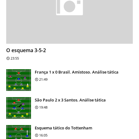
O esquema 3-5-2
23:55
França 1 x 0 Brasil. Amistoso. Análise tática
21:49
São Paulo 2 x 3 Santos. Análise tática
19:48
Esquema tático do Tottenham
16:05