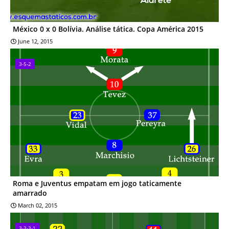
México 0 x 0 Bolívia. Análise tática. Copa América 2015
June 12, 2015
3-5-2
Roma e Juventus empatam em jogo taticamente
amarrado
March 02, 2015
3-3-3-1