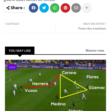
ANTIGOS
MAIS RECENTES
Finais dos estaduais
YOU MAY LIKE
Mostrar mais
3-4-3