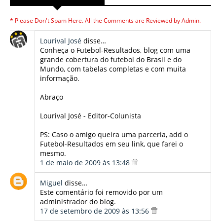
* Please Don't Spam Here. All the Comments are Reviewed by Admin.
Lourival José
disse…
Conheça o Futebol-Resultados, blog com uma
grande cobertura do futebol do Brasil e do
Mundo, com tabelas completas e com muita
informação.
Abraço
Lourival José - Editor-Colunista
PS: Caso o amigo queira uma parceria, add o
Futebol-Resultados em seu link, que farei o
mesmo.
1 de maio de 2009 às 13:48
Miguel
disse…
Este comentário foi removido por um
administrador do blog.
17 de setembro de 2009 às 13:56