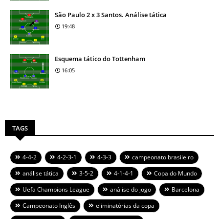
São Paulo 2 x 3 Santos. Análise tática
19:48
Esquema tático do Tottenham
16:05
TAGS
4-4-2
4-2-3-1
4-3-3
campeonato brasileiro
análise tática
3-5-2
4-1-4-1
Copa do Mundo
Uefa Champions League
análise do jogo
Barcelona
Campeonato Inglês
eliminatórias da copa