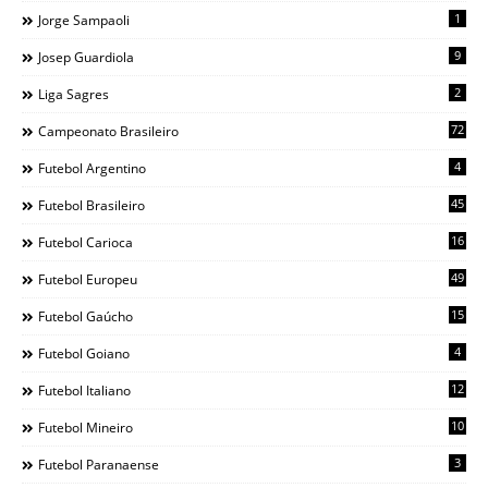
1
Jorge Sampaoli
9
Josep Guardiola
2
Liga Sagres
72
Campeonato Brasileiro
4
Futebol Argentino
45
Futebol Brasileiro
16
Futebol Carioca
49
Futebol Europeu
15
Futebol Gaúcho
4
Futebol Goiano
12
Futebol Italiano
10
Futebol Mineiro
3
Futebol Paranaense