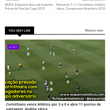
VÍDEO. Esquema tático da Espanha.
Palmeiras 1 x 1 Corinthians. Análise
Prévia da Final da Copa 2010
tática. Campeonato Brasileiro 2010
YOU MAY LIKE
Mostrar mais
4-1-4-1
Corinthians vence Atlético por 3 a 0 e abre 11 pontos de
vantagem. Análise tática