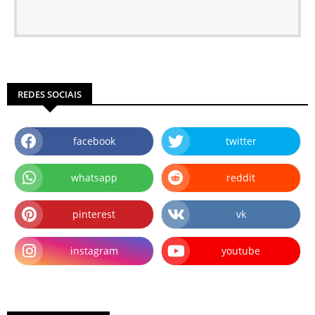
REDES SOCIAIS
facebook
twitter
whatsapp
reddit
pinterest
vk
instagram
youtube