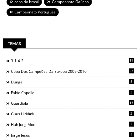
copa do brasil
Campeonato Gaúcho
Campeonato Português
TEMAS
11
3-1-4-2
23
Copa Dos Campeões Da Europa 2009-2010
8
Dunga
3
Fábio Capello
13
Guardiola
3
Guus Hiddink
2
Huh Jung Moo
4
Jorge Jesus