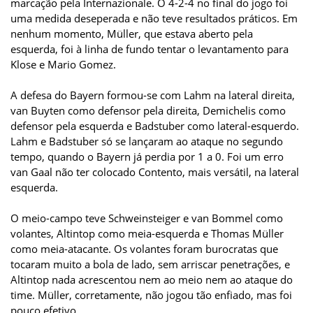
marcação pela Internazionale. O 4-2-4 no final do jogo foi
uma medida deseperada e não teve resultados práticos. Em
nenhum momento, Müller, que estava aberto pela
esquerda, foi à linha de fundo tentar o levantamento para
Klose e Mario Gomez.
A defesa do Bayern formou-se com Lahm na lateral direita,
van Buyten como defensor pela direita, Demichelis como
defensor pela esquerda e Badstuber como lateral-esquerdo.
Lahm e Badstuber só se lançaram ao ataque no segundo
tempo, quando o Bayern já perdia por 1 a 0. Foi um erro
van Gaal não ter colocado Contento, mais versátil, na lateral
esquerda.
O meio-campo teve Schweinsteiger e van Bommel como
volantes, Altintop como meia-esquerda e Thomas Müller
como meia-atacante. Os volantes foram burocratas que
tocaram muito a bola de lado, sem arriscar penetrações, e
Altintop nada acrescentou nem ao meio nem ao ataque do
time. Müller, corretamente, não jogou tão enfiado, mas foi
pouco efetivo.