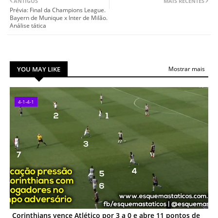
ANTIGOS
MAIS RECENTES
Prévia: Final da Champions League.
Bayern de Munique x Inter de Milão.
Análise tática
YOU MAY LIKE
Mostrar mais
4-1-4-1
Corinthians vence Atlético por 3 a 0 e abre 11 pontos de