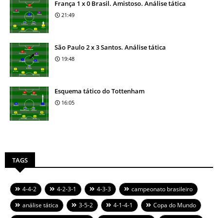
França 1 x 0 Brasil. Amistoso. Análise tática
21:49
São Paulo 2 x 3 Santos. Análise tática
19:48
Esquema tático do Tottenham
16:05
TAGS
4-4-2
4-2-3-1
4-3-3
campeonato brasileiro
análise tática
3-5-2
4-1-4-1
Copa do Mundo