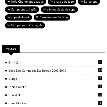
Uefa Champions League
análise do jogo
Barcelona
Campeonato Inglês
eliminatórias da copa
copa do brasil
Campeonato Gaúcho
Campeonato Português
TEMAS
11
3-1-4-2
23
Copa Dos Campeões Da Europa 2009-2010
8
Dunga
3
Fábio Capello
13
Guardiola
3
Guus Hiddink