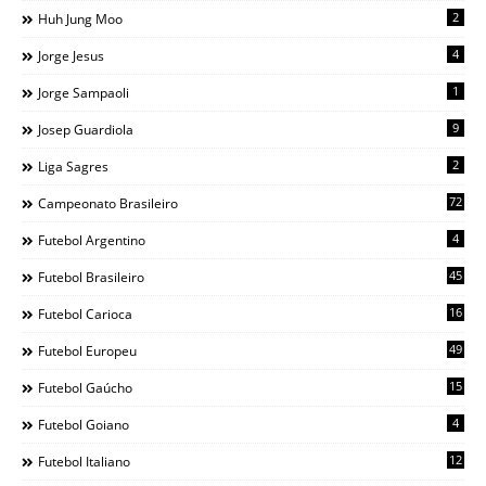
2
Huh Jung Moo
4
Jorge Jesus
1
Jorge Sampaoli
9
Josep Guardiola
2
Liga Sagres
72
Campeonato Brasileiro
4
Futebol Argentino
45
Futebol Brasileiro
16
Futebol Carioca
49
Futebol Europeu
15
Futebol Gaúcho
4
Futebol Goiano
12
Futebol Italiano