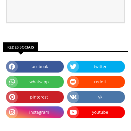
REDES SOCIAIS
facebook
twitter
whatsapp
reddit
pinterest
vk
instagram
youtube