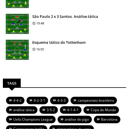
São Paulo 2 x 3 Santos. Análise tática
19:48
Esquema tático do Tottenham
16:05
TAGS
4-4-2
4-2-3-1
4-3-3
campeonato brasileiro
análise tática
3-5-2
4-1-4-1
Copa do Mundo
Uefa Champions League
análise do jogo
Barcelona
Campeonato Inglês
eliminatórias da copa