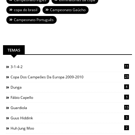
copa do brasil
Campeonato Gaúcho
Campeonato Português
TEMAS
11
3-1-4-2
23
Copa Dos Campeões Da Europa 2009-2010
8
Dunga
3
Fábio Capello
13
Guardiola
3
Guus Hiddink
2
Huh Jung Moo