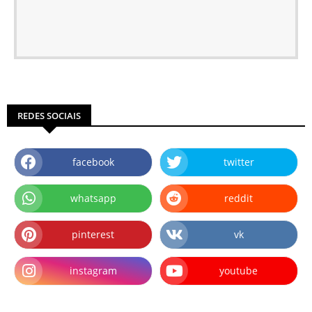
REDES SOCIAIS
facebook
twitter
whatsapp
reddit
pinterest
vk
instagram
youtube