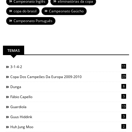
Campeonato Inglês
eliminatórias da copa
copa do brasil
Campeonato Gaúcho
Campeonato Português
TEMAS
11
3-1-4-2
23
Copa Dos Campeões Da Europa 2009-2010
8
Dunga
3
Fábio Capello
13
Guardiola
3
Guus Hiddink
2
Huh Jung Moo