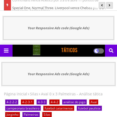
Special One. Normal Three. Liverpool vence Chelsea por 3 a 1
U
Your Responsive Ads code (Google Ads)
Your Responsive Ads code (Google Ads)
Página inicial
Silas
Avaí 0 x 3 Palmeiras - Análise tática
4-2-2-2
4-2-3-1
4-3-3
4-4-2
análise do jogo
Avaí
campeonato brasileiro
futebol catarinense
futebol paulista
Jorginho
Palmeiras
Silas