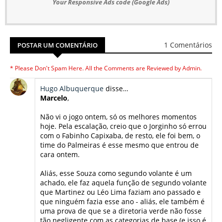
Your Responsive Ads code (Google Ads)
1 Comentários
POSTAR UM COMENTÁRIO
* Please Don't Spam Here. All the Comments are Reviewed by Admin.
Hugo Albuquerque
disse…
Marcelo
,
Não vi o jogo ontem, só os melhores momentos
hoje. Pela escalação, creio que o Jorginho só errou
com o Fabinho Capixaba, de resto, ele foi bem, o
time do Palmeiras é esse mesmo que entrou de
cara ontem.
Aliás, esse Souza como segundo volante é um
achado, ele faz aquela função de segundo volante
que Martinez ou Léo Lima faziam ano passado e
que ninguém fazia esse ano - aliás, ele também é
uma prova de que se a diretoria verde não fosse
tão negligente com as categorias de base (e isso é