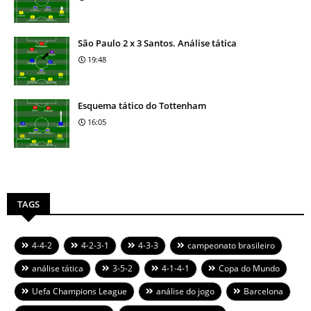
São Paulo 2 x 3 Santos. Análise tática
19:48
Esquema tático do Tottenham
16:05
TAGS
4-4-2
4-2-3-1
4-3-3
campeonato brasileiro
análise tática
3-5-2
4-1-4-1
Copa do Mundo
Uefa Champions League
análise do jogo
Barcelona