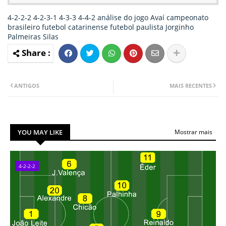
4-2-2-2
4-2-3-1
4-3-3
4-4-2
análise do jogo
Avaí
campeonato
brasileiro
futebol catarinense
futebol paulista
Jorginho
Palmeiras
Silas
ANTIGOS
MAIS RECENTES
YOU MAY LIKE
Mostrar mais
4-2-2-2